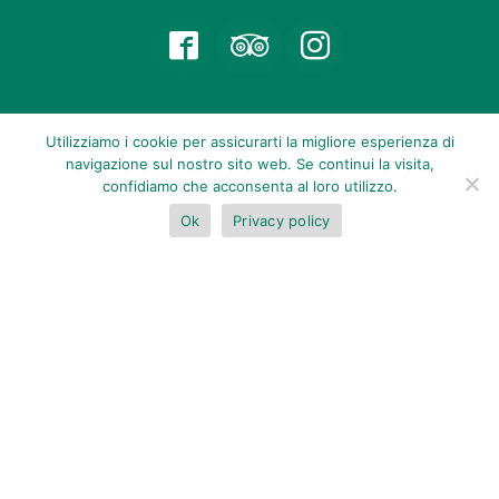
Follow
us
on
Facebook
Premi
Utilizziamo i cookie per assicurarti la migliore esperienza di
navigazione sul nostro sito web. Se continui la visita,
confidiamo che acconsenta al loro utilizzo.
Ok
Privacy policy
BOOK NOW
Partner
Iscriviti per conoscere le ultime offerte