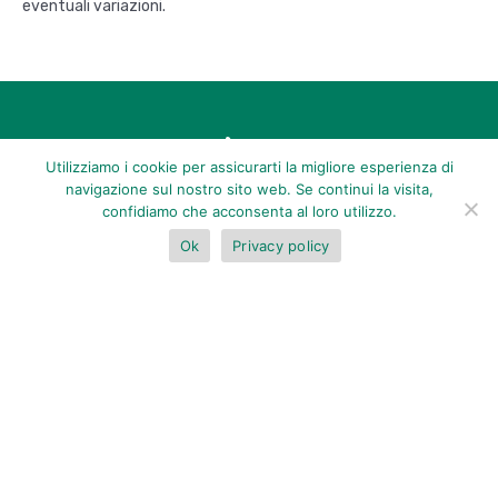
eventuali variazioni.
Utilizziamo i cookie per assicurarti la migliore esperienza di
navigazione sul nostro sito web. Se continui la visita,
confidiamo che acconsenta al loro utilizzo.
Ok
Privacy policy
BOOK NOW
Con giardini tropicali e una spiggia privata che si affaccia
direttamente su Garoda Beach, kobe Suite Resort è un all
suite beach resort 5* a Watamu, Kenya. Il Resort dispone di
suite vista oceano, piscine, ristoranti e spa.