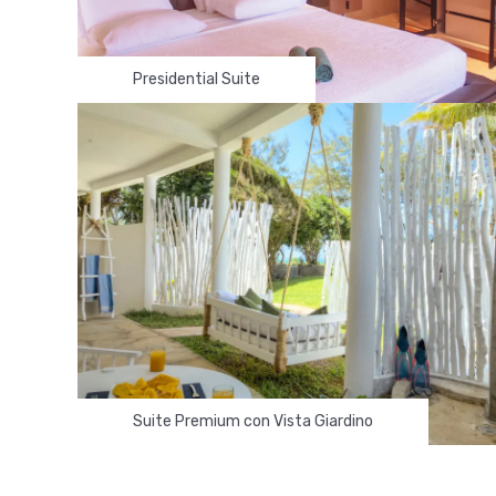
ERA
SELEZIONA QUESTA CAMERA
Presidential Suite
Suite Deluxe con Vista
Giardino
Suite di 85 mq, con letto king-size,
no di
arredate in stile moderno e africano.
Eleganti spazi aperti caratterizzati da
luce naturale…
ERA
SELEZIONA QUESTA CAMERA
Suite Premium con Vista Giardino