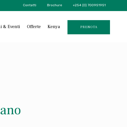
Contatti
Brochure
+254 (0) 700951951
Skip
i & Eventi
Offerte
Kenya
PRENOTA
to
content
ORA
eano