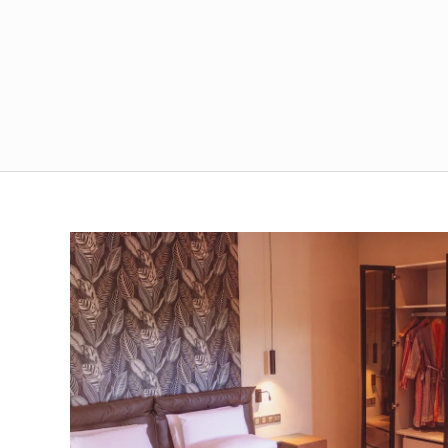
Suite con Vista Oceano
al
Situate nel giardino principale, le suite
nya:
di 55 mq con vista sull'oceano sono
a
dotate di letto king-size e arredate in…
on…