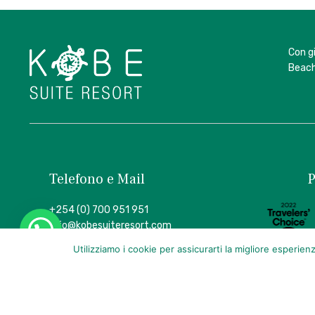
Con g
Beach
Telefono e Mail
P
+254 (0) 700 951 951
info@kobesuiteresort.com
Follow
Utilizziamo i cookie per assicurarti la migliore esperien
us
on
Facebook