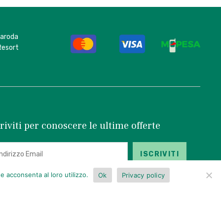
Garoda
Resort
riviti per conoscere le ultime offerte
e acconsenta al loro utilizzo.
Ok
Privacy policy
ccettando, autorizzo l'uso dati, come specificato nei
Termini e
izioni
e nella
Privacy Policy
.