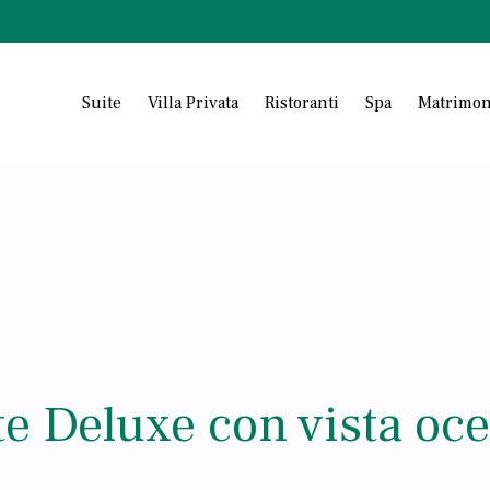
Suite
Villa Privata
Ristoranti
Spa
Matrimon
te Deluxe con vista oc