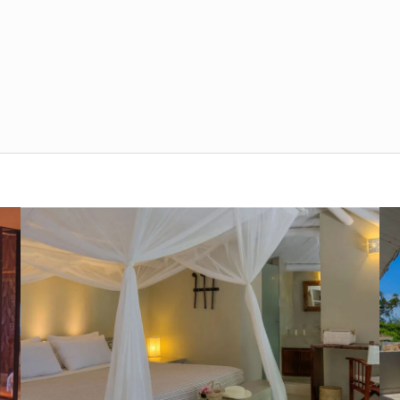
Suite Deluxe con Vista
Oceano
Situate nel giardino principale, le
deluxe suite di 85 mq con vista fronte
oceano, ubicate al primo piano, sono
dotate…